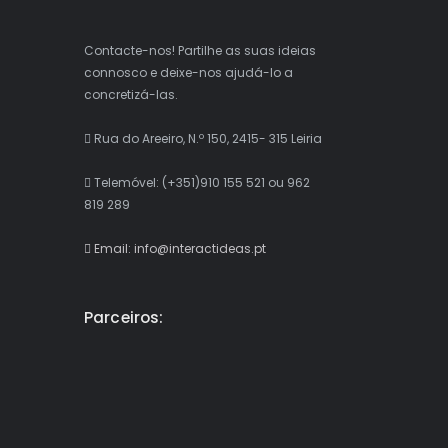
Contacte-nos! Partilhe as suas ideias
connosco e deixe-nos ajudá-lo a
concretizá-las.
Rua do Areeiro, N.º 150, 2415- 315 Leiria
Telemóvel: (+351)910 155 521 ou 962
819 289
Email: info@interactideas.pt
Parceiros: