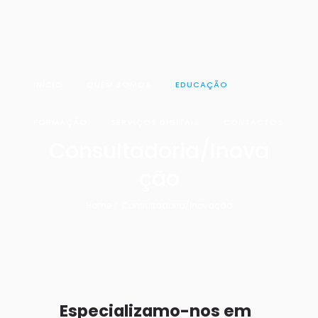
INÍCIO
QUEM SOMOS
EDUCAÇÃO
FORMAÇÃO
SERVIÇOS DIGITAIS
CONTACTOS
Consultadoria/Inova
ção
Home
Consultadoria/Inovação
Especializamo-nos em