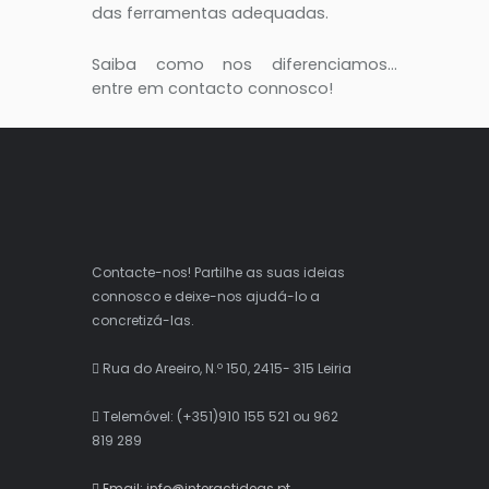
das ferramentas adequadas.
Saiba como nos diferenciamos…
entre em contacto connosco!
Contacte-nos! Partilhe as suas ideias
connosco e deixe-nos ajudá-lo a
concretizá-las.
Rua do Areeiro, N.º 150, 2415- 315 Leiria
Telemóvel: (+351)910 155 521 ou 962
819 289
Email: info@interactideas.pt