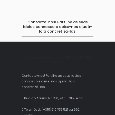
Contacte-nos! Partilhe as suas
ideias connosco e deixe-nos ajudá-
lo a concretizá-las.
Rua do Areeiro, N.º 150, 2415- 315
Leiria
Telemóvel: (+351)910 155 521 ou 962
819 289
Contacte-nos! Partilhe as suas ideias
connosco e deixe-nos ajudá-lo a
Email: info@interactideas.pt
concretizá-las.
Rua do Areeiro, N.º 150, 2415- 315 Leiria
Telemóvel: (+351)910 155 521 ou 962