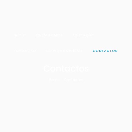
INÍCIO
QUEM SOMOS
EDUCAÇÃO
FORMAÇÃO
SERVIÇOS DIGITAIS
CONTACTOS
Contactos
Home
Contactos