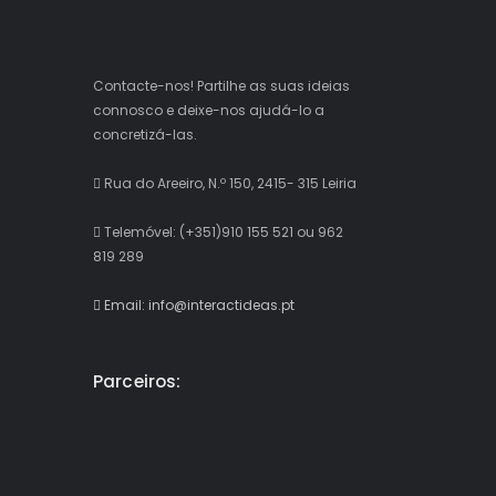
Contacte-nos! Partilhe as suas ideias
connosco e deixe-nos ajudá-lo a
concretizá-las.
Rua do Areeiro, N.º 150, 2415- 315 Leiria
Telemóvel: (+351)910 155 521 ou 962
819 289
Email: info@interactideas.pt
Parceiros: