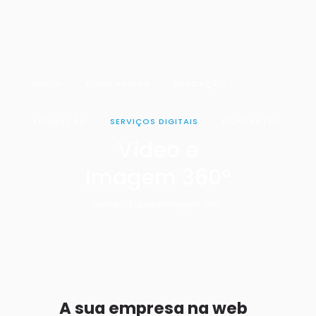
INÍCIO
QUEM SOMOS
EDUCAÇÃO
FORMAÇÃO
SERVIÇOS DIGITAIS
CONTACTOS
Vídeo e
Imagem 360º
Home
Vídeo e Imagem 360º
A sua empresa na web